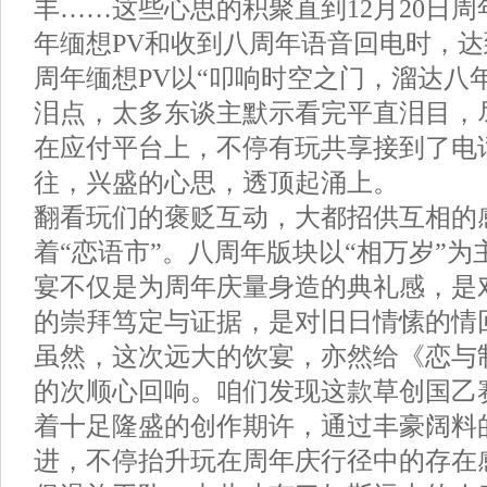
丰……这些心思的积聚直到12月20日
年缅想PV和收到八周年语音回电时，
周年缅想PV以“叩响时空之门，溜达八
泪点，太多东谈主默示看完平直泪目，
在应付平台上，不停有玩共享接到了电
往，兴盛的心思，透顶起涌上。
翻看玩们的褒贬互动，大都招供互相的
着“恋语市”。八周年版块以“相万岁”
宴不仅是为周年庆量身造的典礼感，是
的崇拜笃定与证据，是对旧日情愫的情
虽然，这次远大的饮宴，亦然给《恋与
的次顺心回响。咱们发现这款草创国乙
着十足隆盛的创作期许，通过丰豪阔料
进，不停抬升玩在周年庆行径中的存在