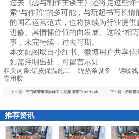
过去《恋与制作主谈主》还将走过些许
索“与作陪”的多可能，与玩起书写长情
的国乙运营范式，也将执续为行业提供
进修、具情愫价值的向发展。这段“相万
事，未完待续，过去可期。
本文配图取自小红书、微博用户共享信
如需注明出处，可留言示知
相关词条:
铝皮保温施工
隔热条设备
钢绞线
专用胶
上一篇：
三门峡管道保温施工 世纪集团遭Three Apple
下一篇：
伊犁管道
Industry Holdings Group (Hong Kong) Limited减抓300万股
力资金净买入9792
推荐资讯