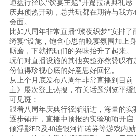
通盘行径以“饮宴主题”开篇拉满典礼感
庆典预热开动，总共玩都在期待与我方
会面。
比如八周年非常直播“璨夜织梦”安排了
绮宴”设施，饱含心思的晚宴氛围加上
厮磨，下就把玩们的兴味抬升了起来。
玩们对直播设施的其他实验亦然赞叹有
份值得珍视心底的好意思好回忆。
从上个月底发布八周年非常直播到目前
主》屡次登上热搜，有关话题浏览平缓
可见斑：
跟着八周年庆典行径渐渐进，海量的实
逐步铺开，直播中预报的实验项项开启
倾浮影ER及40连银河许诺券等游戏内