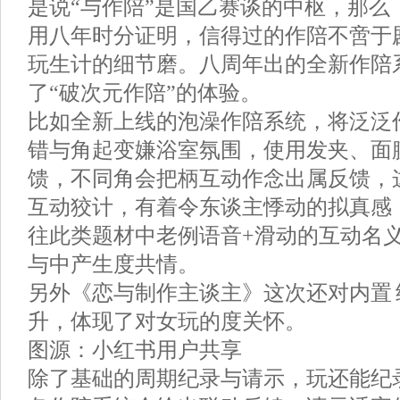
是说“与作陪”是国乙赛谈的中枢，那么
用八年时分证明，信得过的作陪不啻于
玩生计的细节磨。八周年出的全新作陪
了“破次元作陪”的体验。
比如全新上线的泡澡作陪系统，将泛泛
错与角起变嫌浴室氛围，使用发夹、面
馈，不同角会把柄互动作念出属反馈，
互动狡计，有着令东谈主悸动的拟真感
往此类题材中老例语音+滑动的互动名
与中产生度共情。
另外《恋与制作主谈主》这次还对内置
升，体现了对女玩的度关怀。
图源：小红书用户共享
除了基础的周期纪录与请示，玩还能纪