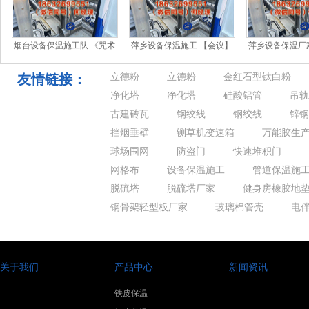
烟台设备保温施工队 《咒术
萍乡设备保温施工 【会议】
萍乡设备保温厂
回战》传奇实现PV传！天千
20届CGDC定档!2026游戏诞
选“好品山东
万东谈主
友情链接：
立德粉
立德粉
金红石型钛白粉
净化塔
净化塔
硅酸铝管
吊轨
古建砖瓦
钢绞线
钢绞线
锌钢
挡烟垂壁
铡草机变速箱
万能胶生
球场围网
防盗门
快速堆积门
网格布
设备保温施工
管道保温施
脱硫塔
脱硫塔厂家
健身房橡胶地
钢骨架轻型板厂家
玻璃棉管壳
电
关于我们
产品中心
新闻资讯
铁皮保温