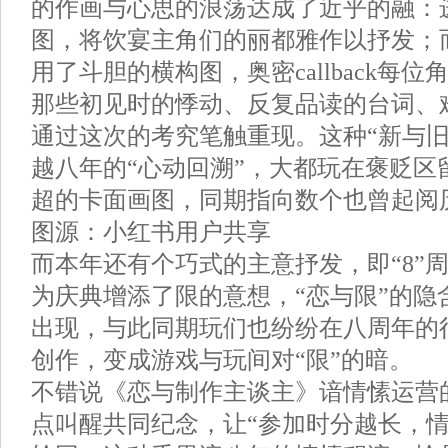
的作画与心思的浪荡达成了近乎的融：
图，将饮宴主角们的丽都雅作以抒发；
用了斗胆的横构图，奥密callback每
那些初见时的悸动、反复品读的台词、
通过这次的考究笔触重现。这种“新与旧
越八年的“心动回溯”，大都玩在褒贬区
超的卡面画图，同期指向数个也曾起阅
图源：小红书用户共享
而本年还有个巧式的主意抒发，即“8”
为庆典增添了限的意想，“恋与限”的隐
出现，与此同期玩们也纷纷在八周年的
创作，变成游戏与玩间对“限”的暗。
不错说《恋与制作主谈主》谙情愫运营
点叫醒共同纪念，让“参加时分越长，情