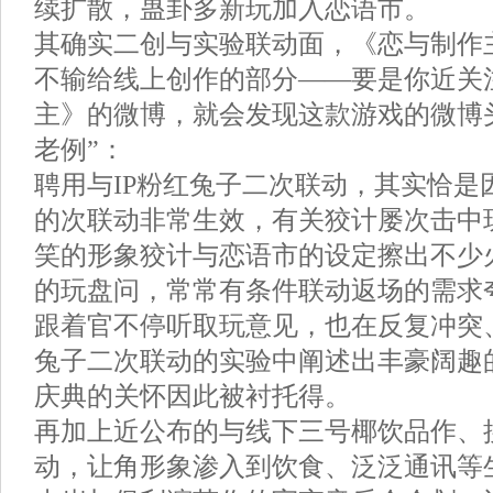
续扩散，蛊卦多新玩加入恋语市。
其确实二创与实验联动面，《恋与制作
不输给线上创作的部分——要是你近关
主》的微博，就会发现这款游戏的微博
老例”：
聘用与IP粉红兔子二次联动，其实恰是
的次联动非常生效，有关狡计屡次击中
笑的形象狡计与恋语市的设定擦出不少
的玩盘问，常常有条件联动返场的需求
跟着官不停听取玩意见，也在反复冲突
兔子二次联动的实验中阐述出丰豪阔趣
庆典的关怀因此被衬托得。
再加上近公布的与线下三号椰饮品作、
动，让角形象渗入到饮食、泛泛通讯等