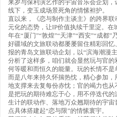
来岁与保利演艺作的宇宙音乐会企划，
线下，变玉成场景死角的情愫袒护。
直以来，《恋与制作主谈主》的跨界联
元化的态势，让IP价值执续千里淀。在
年在“厦门”“敦煌”“天津”“西安”“成都
好疆域的文旅联动都屡屡留住精彩回忆
报的青岛文旅联动企划，以“滨海潮漫主
分析了这样多，咱们就会显然玩与官的
何等暖和而恒久的能量。玩的长情不是
而是八年来持久怀揣热忱，精心参加，
地支撑来去复每份赤忱；官的竭力也从
是把玩的期待难忘于心，用不停迭代的
生计的联动作、落地万众翘期待的宇宙
点具体搭建起“恋与限”的情愫寰宇。