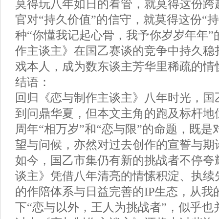
莫得玩八年如日的看管，就莫得这份跨
官对“持久价值”的信守，就莫得这份“
种“你懂我记起心骨，我予你岁岁年年”
作主谈主》在国乙赛谈的竞争中持久稳
戏本人，成为数东谈主芳华里稀疏的情
结语：
回归《恋与制作主谈主》八年时光，国
到问鼎华夏，但本文主角的跑及标杆地
周年“相万岁”和“恋与限”的命题，既
望与问候，亦然对过去创作的宣誓与期
如今，国乙市集仍有新的挑战者不停夸
谈主》凭借八年清亮的情愫积淀、执续
的作陪体系与日益完善的IP生态，从我
下“恋与以外，王人为挑战者”，似乎也