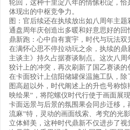
轮回，这种千里淀八年的情愫积淀，恰
体现出的中枢竞争力。
图：官后续还在执续放出如八周年主题
通盘周年庆创造出多暖和好意思好的回
鼎新跑：心中自有寰宇，时代与玩法双
在满怀心思不停拉动玩之余，执续的鼎
主谈主》持久占据赛谈制点。这次八周
狡计上的冲突，再次刷新了国乙赛谈的
在卡面狡计上信阳储罐保温施工队，除
图高超以外，时代阐述上的升也号称惊
映绘果”，将陀螺仪时代行使于画面展
卡面远景与后景的氛围果会同步迁移，
流麻”特，灵动的画面线索、考究的光
立体鲜美，这种时代鼎新不仅进步了视