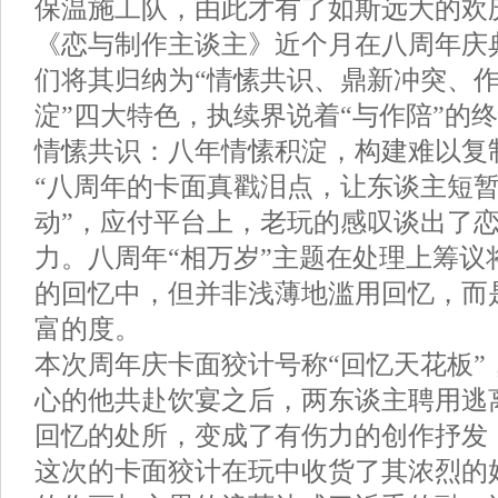
保温施工队，由此才有了如斯远大的欢
《恋与制作主谈主》近个月在八周年庆
们将其归纳为“情愫共识、鼎新冲突、
淀”四大特色，执续界说着“与作陪”的
情愫共识：八年情愫积淀，构建难以复
“八周年的卡面真戳泪点，让东谈主短
动”，应付平台上，老玩的感叹谈出了
力。八周年“相万岁”主题在处理上筹议
的回忆中，但并非浅薄地滥用回忆，而
富的度。
本次周年庆卡面狡计号称“回忆天花板”
心的他共赴饮宴之后，两东谈主聘用逃
回忆的处所，变成了有伤力的创作抒发
这次的卡面狡计在玩中收货了其浓烈的