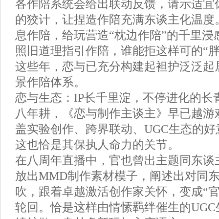
各作陪系统会给出联动反馈，请示适宜
的狡计，让捏造作陪充满东谈主化温度
息作陪，给玩营造“枕边作陪”的千里浸
照旧道理指引作陪，谁能拒这样可的“胖
这些年，恋与已充分构建起袒护泛泛起
景作陪体系。
恋与生态：IP长千里淀，不停进化的长
八年耕，《恋与制作主谈主》早已越游
盖实验创作、跨界联动、UGC生态的好
这也恰是其保执人命力的关节。
在八周年直播中，官也曾出主题同东谈
放出MMD制作素材模子，阐述出对同
吹，跟着卓越激活创作家关怀，变成“官
轮回。恰是这样由情愫羁绊催生的UGC