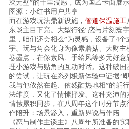
次元壁”的千里浸感，成为国乙卡面展
图源：小红书用户共享
而在游戏玩法鼎新设施，
管道保温施工
东谈主目下亮。大型行径“恋与片刻寰宇
里，咱们还会相么”为灵感，设备了4个
宇。玩与角会化身为像素蘑菇、大财主
卷墨点，在像素风、手绘风等多元好意
理小游戏与贴角的互动对话。这种破国
的尝试，让玩在系列极新体验中证据“
我与他依然在起、依然酷热地相”的躬
法维度，又化了情愫抒发。这种充沛的
情愫累积同步，在八周年这个时分节点
作陪升：场景渗入，重新界说与作陪
《恋与制作主谈主》八周年所准备的实