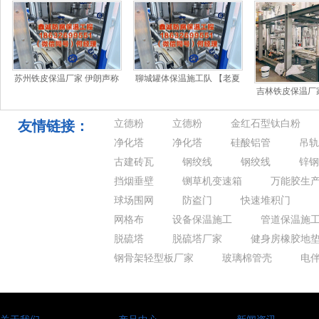
苏州铁皮保温厂家 伊朗声称
聊城罐体保温施工队 【老夏
吉林铁皮保温厂
已平息抗议活动 并指控以列
论金】黄金作念多按时高
12月26日深交
和美国幕
潮，今天回踩
资1
友情链接：
立德粉
立德粉
金红石型钛白粉
净化塔
净化塔
硅酸铝管
吊轨
古建砖瓦
钢绞线
钢绞线
锌钢
挡烟垂壁
铡草机变速箱
万能胶生
球场围网
防盗门
快速堆积门
网格布
设备保温施工
管道保温施
脱硫塔
脱硫塔厂家
健身房橡胶地
钢骨架轻型板厂家
玻璃棉管壳
电