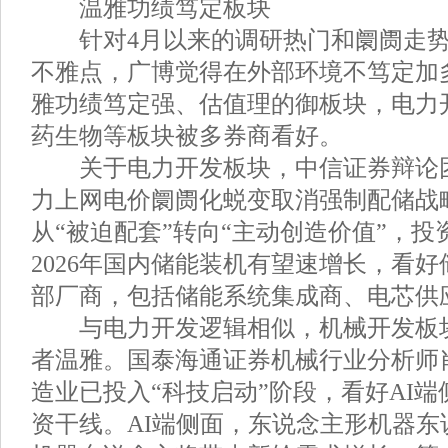
温雅功绩笃定板块
针对4月以来的调研热门和阛阓走势
不雅点，广博觉得在外部环境不笃定加
雅功绩笃定强、估值理的御板块，电力
药生物等板块被多券商看好。
关于电力开发板块，中信证券辩论团
力上网电价阛阓化蜕变取消强制配储战
从“被迫配套”转向“主动创造价值”，
2026年国内储能装机有望速增长，看
部厂商，包括储能系统集成商、电芯供应
与电力开发逻辑相似，机械开发板块
者温雅。国泰海通证券机械行业分析师
造业已投入“科技启动”阶段，看好AI
资干线。AI端侧面，东说念主形机器东