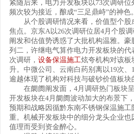
紧随后来，电力开发板块以73次调研位
频次较为接近，酿成“三足鼎峙”的神色
从个股调研情况来看，价值型个股成
焦点。京东A以26次调研位居4月个股
阐发和估值势诱惑了大批机构温雅。豪鹏
列二，许继电气算作电力开发板块的代表
次调研，
设备保温施工
炫夸机构对该板
升。中微公司、云南白药别离以19次、
逾越体现了机构对科技与破钞价值板块
在阛阓阐发面，4月调研热门板块呈
开发板块在4月阛阓波动加大的布景下
预期和战略因循黔东南不锈钢保温施工
重。机械开发板块中的细分龙头企业也
值理而受到资金醉心。