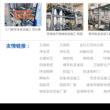
三门峡管道保温施工 世纪集
景德镇不锈钢保温施工 韩国
黄冈铁皮保温工
团遭Three Apple Ind
电影
结构正在发生历
平、郭
友情链接：
立德粉
立德粉
金红石型钛白粉
净化塔
净化塔
硅酸铝管
吊轨
古建砖瓦
钢绞线
钢绞线
锌钢
挡烟垂壁
铡草机变速箱
万能胶生
球场围网
防盗门
快速堆积门
网格布
设备保温施工
管道保温施
脱硫塔
脱硫塔厂家
健身房橡胶地
钢骨架轻型板厂家
玻璃棉管壳
电