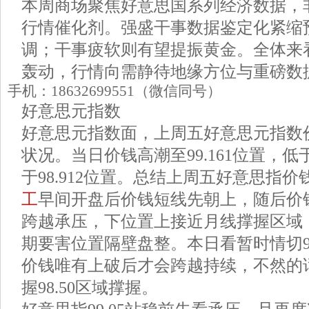
本周商场聚焦好意思国系列经济数据，
行情催化剂。强盛干事数据鉴定化紧缩
调；干事疲软则有望提振黄金。全体来
轰动，行情向需静待地缘方位与重磅数
手机：18632699551（微信同号）
好意思元指数
好意思元指数面，上周五好意思元指数
状况。当日价钱高潮至99.161位置，低于
于98.912位置。总结上周五好意思指价
工
早间开盘后价钱短线先朝上，随后价
跨越承压，下位置上接近月线撑握区域
期要害位置隔壁盘整。本日看暂时情切99
价钱唯有上破后才会跨越持续，不然的
握98.50区域撑握。