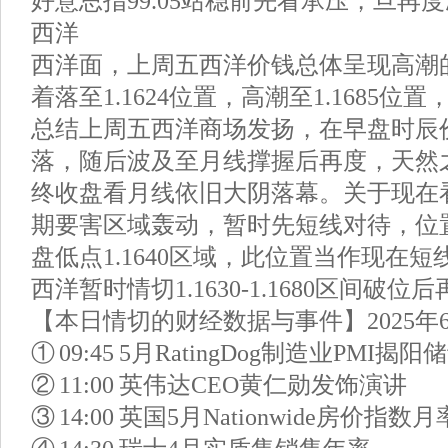
好意思指99.05站稳前先看承压，旦再
西洋
西洋面，上周五西洋价钱总体呈现高潮
着落至1.1624位置，高潮至1.1685位置
总结上周五西洋商场发扬，在早盘时辰
落，随后波及至月线撑握后再度，天然
终收盘看月线依旧大阴落幕。关于现在
期要害区域轰动，暂时先短线对待，位
盘低点1.1640区域，此位置当作现在
西洋暂时情切1.1630-1.1680区间破位
【本日情切的财经数据与事件】2025年
① 09:45 5月RatingDog制造业PMI揭
② 11:00 英伟达CEO黄仁勋发饰演讲
③ 14:00 英国5月Nationwide房价指数月