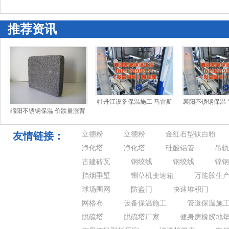
迭褐皮书，黄金好意思元迎大波动
推荐资讯
牡丹江设备保温施工 马雷斯
襄阳不锈钢保温 
绵阳不锈钢保温 价跌量涨背
卡是皇马主帅候选 阿隆索在
储量600公斤
后的抄底逻辑，房价连跌30
教练市场
（20
个月，为
友情链接：
立德粉
立德粉
金红石型钛白粉
净化塔
净化塔
硅酸铝管
吊轨
古建砖瓦
钢绞线
钢绞线
锌钢
挡烟垂壁
铡草机变速箱
万能胶生
球场围网
防盗门
快速堆积门
网格布
设备保温施工
管道保温施
脱硫塔
脱硫塔厂家
健身房橡胶地