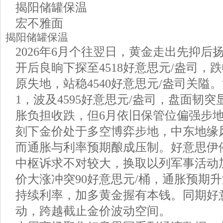
揭阳储罐保温
宏不雅面
揭阳储罐保温
2026年6月个往翌日，黄金走出先抑后
开后良晌下探至4518好意思元/盎司，跌
原失地，站稳4540好意思元/盎司关隘
1，波及4595好意思元/盎司，盘面韧
胀负担收跌，但6月依旧保管位偏强步
刻下金价处于多空博弈步地，中东地缘
而通胀与利率预期酿成压制。好意思伊
中枢诉求不对较大，换取以列军事活动
价大涨冲突90好意思元/桶，通胀预期
持续利率，加多黄金握有本钱。同期好
动，跨越截止金价波动空间。