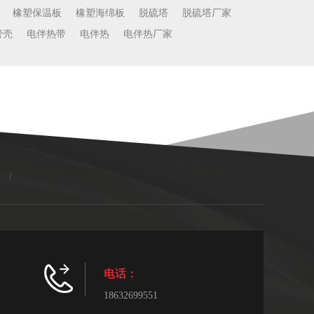
橡塑保温板
橡塑海绵板
脱硫塔
脱硫塔厂家
管壳
电伴热带
电伴热
电伴热厂家
/
电话：
18632699551