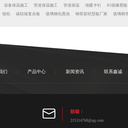
设备保温施工
管道保温施工
管道保温
地暖卡钉
B1级橡塑板
链轮
碳硅镍复合板
玻璃钢化粪池
钢骨架轻型板厂家
玻璃棉
我们
产品中心
新闻资讯
联系鑫诚
/
/
/
邮箱：
215114768@qq.com