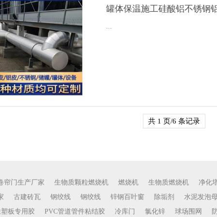
罐体保温施工硅酸铝不锈钢
...
共 1 页/6 条记录
卷帘门生产厂家
生物质颗粒燃烧机
燃烧机
生物质燃烧机
净化
家
古建砖瓦
钢绞线
钢绞线
锌钢百叶窗
除垢剂
水泥发泡
橡塑板专用胶
PVC管道管件粘结胶
冷库门
氯化锌
球场围网