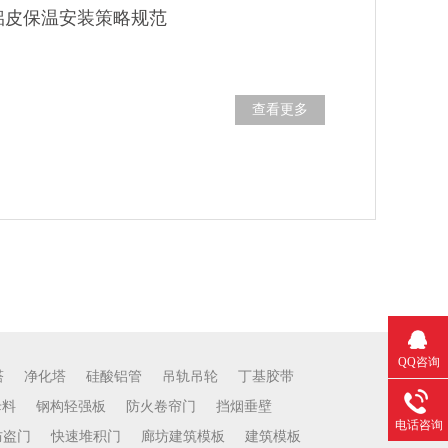
铝皮保温安装策略规范
查看更多
QQ咨询
塔
净化塔
硅酸铝管
吊轨吊轮
丁基胶带
母料
钢构轻强板
防火卷帘门
挡烟垂壁
电话咨询
防盗门
快速堆积门
廊坊建筑模板
建筑模板