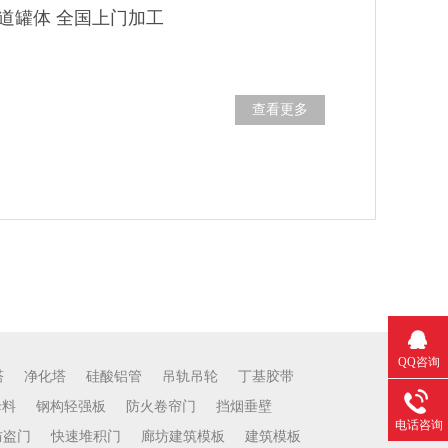
管道罐体 全国上门加工
查看更多
QQ咨询
塔
净化塔
硅酸铝管
吊轨吊轮
丁基胶带
母料
钢构轻强板
防火卷帘门
挡烟垂壁
电话咨询
防盗门
快速堆积门
廊坊建筑模板
建筑模板