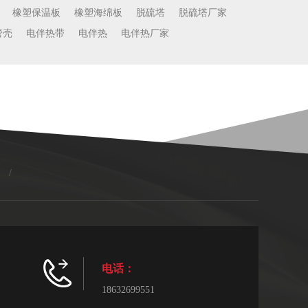
橡塑保温板
橡塑海绵板
脱硫塔
脱硫塔厂家
管壳
电伴热带
电伴热
电伴热厂家
/
电话：
18632699551