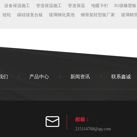
设备保温施工
管道保温施工
管道保温
地暖卡钉
B1级橡塑板
链轮
碳硅镍复合板
玻璃钢化粪池
钢骨架轻型板厂家
玻璃棉
我们
产品中心
新闻资讯
联系鑫诚
/
/
/
邮箱：
215114768@qq.com