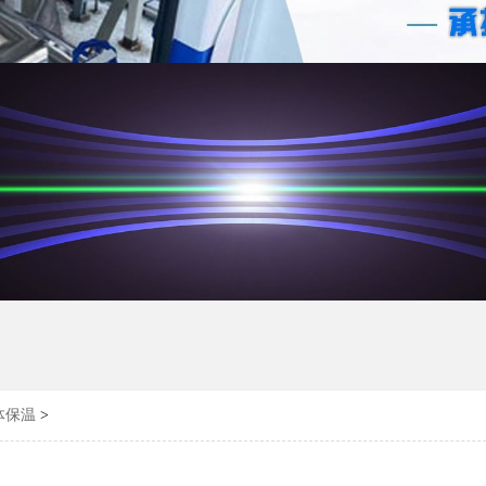
体保温
>