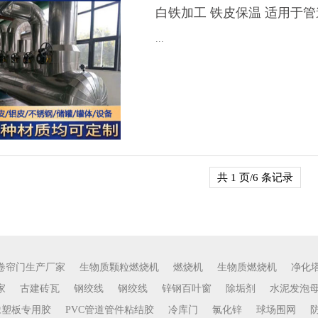
白铁加工 铁皮保温 适用于
...
共 1 页/6 条记录
卷帘门生产厂家
生物质颗粒燃烧机
燃烧机
生物质燃烧机
净化
家
古建砖瓦
钢绞线
钢绞线
锌钢百叶窗
除垢剂
水泥发泡
橡塑板专用胶
PVC管道管件粘结胶
冷库门
氯化锌
球场围网