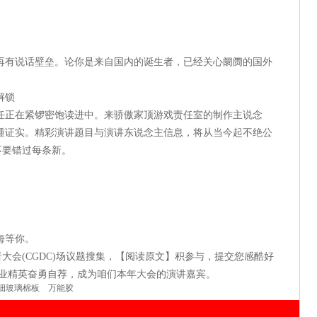
再有说话壁垒。论你是来自国内的诞生者，已经关心阛阓的国外
解锁
任正在紧锣密饱读进中。来骄傲家顶游戏责任室的制作主说念
踵证实。精彩演讲题目与演讲东说念主信息，将从当今起不绝公
不要错过每条新。
海等你。
戏诞生者大会(CGDC)场议题搜集，【阅读原文】积参与，提交您感酷好
行业精英奋勇自荐，成为咱们本年大会的演讲嘉宾。
细玻璃棉板
万能胶