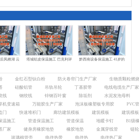
二期念书班
UPSTAR前线公演清静运转，提前解锁盛夏舞台盛宴!
后凤栖湖 云
塔城铝皮保温施工 巴克利评
黔西南设备保温施工 41岁的
来
老里下课：雄鹿衣室里有几
詹姆斯本赛季已出场1780分
个软蛋 泄
钟
粉
金红石型钛白粉
防火卷帘门生产厂家
生物质颗粒燃
塔
硅酸铝管
吊轨吊轮
丁基胶带
电线电缆生产厂家
绞线
钢绞线
锌钢百叶窗
除垢剂
水泥发泡母料
草机变速箱
万能胶生产厂家
泡沫板橡塑板专用胶
PVC
盗门
快速堆积门
廊坊建筑模板
建筑模板
建筑模板
保温施工
管道保温施工
管道保温
地暖卡钉
B1级
塔厂家
健身房橡胶地垫
橡胶地垫
金属穿线管
链轮
玻璃棉管壳
电伴热带
电伴热
电伴热厂家