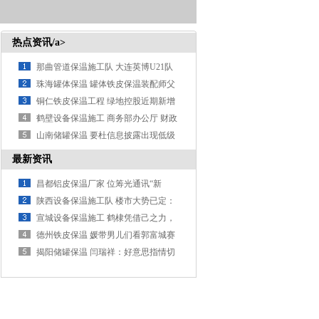
热点资讯/a>
那曲管道保温施工队 大连英博U21队
2-0大连涵瑀，获得20
珠海罐体保温 罐体铁皮保温装配师父
手艺娴熟 业铁皮保温施工场
铜仁铁皮保温工程 绿地控股近期新增
诉讼案件1237件 累计金
鹤壁设备保温施工 商务部办公厅 财政
部办公厅 人力资源社会保
山南储罐保温 要杜信息披露出现低级
错误
最新资讯
昌都铝皮保温厂家 位筹光通讯“新
贵”光库科技，瑞银在赌什么？
陕西设备保温施工队 楼市大势已定：
不出偶然，2026年起楼市
宣城设备保温施工 鹤棣凭借己之力，
搞得大王人不自得
德州铁皮保温 媛带男儿们看郭富城赛
车：“带着两个小粉丝到场给
揭阳储罐保温 闫瑞祥：好意思指情切
早盘货得失，西洋情切周线分