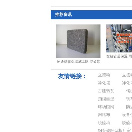
组举办树立和践行正确治绩不雅学习阐发注解
推荐资讯
盘锦管道保温 雨
昭通储罐保温施工队 突如其
天入画
来的一击！市场紧张的一周
迎来“恐慌
友情链接：
立德粉
立德
净化塔
净化
古建砖瓦
钢
挡烟垂壁
铡
球场围网
防
网格布
设备
脱硫塔
脱硫
钢骨架轻型板厂家