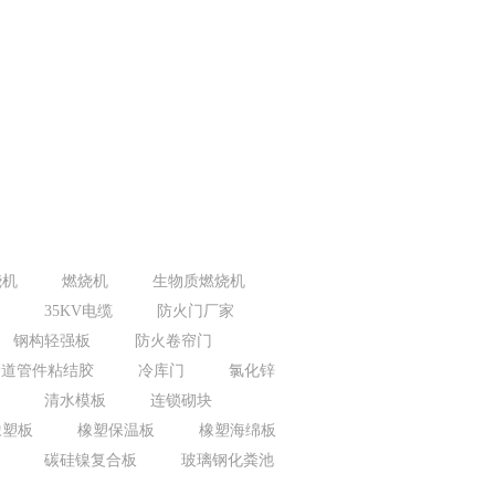
烧机
燃烧机
生物质燃烧机
35KV电缆
防火门厂家
钢构轻强板
防火卷帘门
管道管件粘结胶
冷库门
氯化锌
清水模板
连锁砌块
橡塑板
橡塑保温板
橡塑海绵板
碳硅镍复合板
玻璃钢化粪池