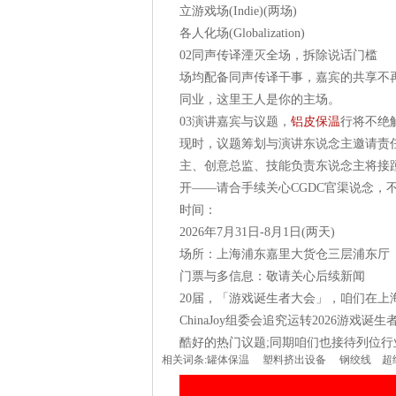
立游戏场(Indie)(两场)
各人化场(Globalization)
02同声传译湮灭全场，拆除说话门槛
场均配备同声传译干事，嘉宾的共享不
同业，这里王人是你的主场。
03演讲嘉宾与议题，
铝皮保温
行将不绝
现时，议题筹划与演讲东说念主邀请责
主、创意总监、技能负责东说念主将接
开——请合手续关心CGDC官渠说念，
时间：
2026年7月31日-8月1日(两天)
场所：上海浦东嘉里大货仓三层浦东厅
门票与多信息：敬请关心后续新闻
20届，「游戏诞生者大会」，咱们在上
ChinaJoy组委会追究运转2026游
酷好的热门议题;同期咱们也接待列位
相关词条:
罐体保温
塑料挤出设备
钢绞线
超