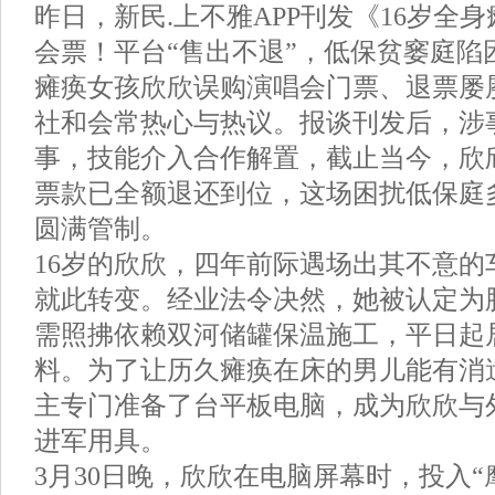
昨日，新民.上不雅APP刊发《16岁全
会票！平台“售出不退”，低保贫窭庭陷
瘫痪女孩欣欣误购演唱会门票、退票屡
社和会常热心与热议。报谈刊发后，涉
事，技能介入合作解置，截止当今，欣欣
票款已全额退还到位，这场困扰低保庭
圆满管制。
16岁的欣欣，四年前际遇场出其不意的
就此转变。经业法令决然，她被认定为
需照拂依赖双河储罐保温施工，平日起
料。为了让历久瘫痪在床的男儿能有消
主专门准备了台平板电脑，成为欣欣与
进军用具。
3月30日晚，欣欣在电脑屏幕时，投入“