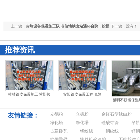
上一篇：
赤峰设备保温施工队 老伯地铁出站遇66台阶，按提
下一篇：没有了
醒又走入“坑”里，沪上这座地铁站出行有点难
推荐资讯
桂林铁皮保温施工 埃斯顿
安阳铁皮保温工程 低降
昆明不锈钢保温
ER10
至-47℃！新疆阿勒泰地区将
别行政区八届立
迎今冬特强
票于7
友情链接：
立德粉
立德粉
金红石型钛白粉
净化塔
净化塔
硅酸铝管
吊轨
古建砖瓦
钢绞线
钢绞线
锌钢
挡烟垂壁
铡草机变速箱
万能胶生