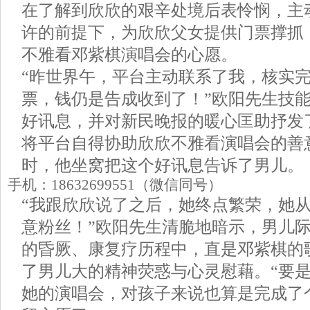
在了解到欣欣的艰辛处境后表怜悯，主
许的前提下，为欣欣父女提供门票撑抓
不雅看邓紫棋演唱会的心愿。
“昨世界午，平台主动联系了我，核实
票，钱仍是告成收到了！”欧阳先生技
好讯息，并对新民晚报的暖心匡助抒发
将平台自得协助欣欣不雅看演唱会的善
时，他坐窝把这个好讯息告诉了男儿。
手机：18632699551（微信同号）
“我跟欣欣说了之后，她终点繁荣，她
意粉丝！”欧阳先生清脆地暗示，男儿
的昏厥、康复疗历程中，直是邓紫棋的
了男儿大的精神荧惑与心灵慰藉。“要
她的演唱会，对孩子来说也算是完成了