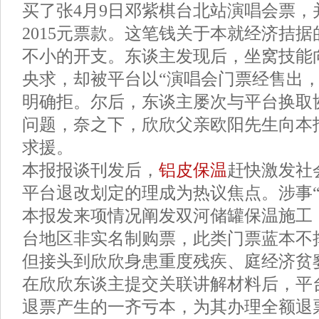
买了张4月9日邓紫棋台北站演唱会票，
2015元票款。这笔钱关于本就经济拮
不小的开支。东谈主发现后，坐窝技能
央求，却被平台以“演唱会门票经售出，
明确拒。尔后，东谈主屡次与平台换取
问题，奈之下，欣欣父亲欧阳先生向本报
求援。
本报报谈刊发后，
铝皮保温
赶快激发社
平台退改划定的理成为热议焦点。涉事“
本报发来项情况阐发双河储罐保温施工
台地区非实名制购票，此类门票蓝本不
但接头到欣欣身患重度残疾、庭经济贫
在欣欣东谈主提交关联讲解材料后，平
退票产生的一齐亏本，为其办理全额退