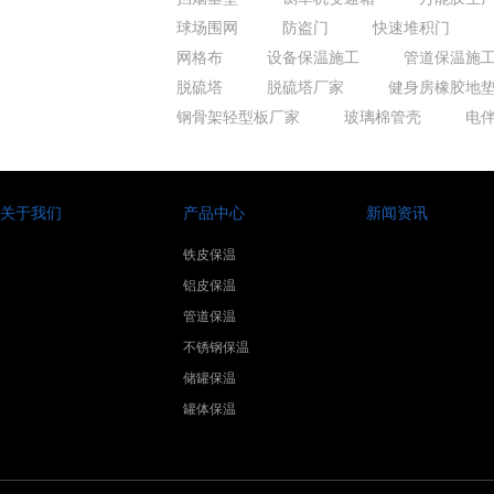
球场围网
防盗门
快速堆积门
网格布
设备保温施工
管道保温施
脱硫塔
脱硫塔厂家
健身房橡胶地
钢骨架轻型板厂家
玻璃棉管壳
电
关于我们
产品中心
新闻资讯
铁皮保温
铝皮保温
管道保温
不锈钢保温
储罐保温
罐体保温