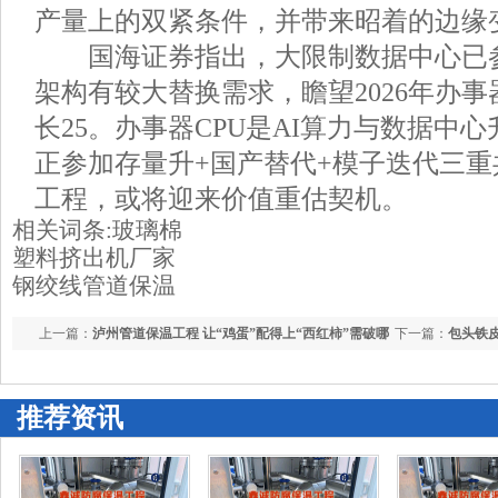
产量上的双紧条件，并带来昭着的边缘
国海证券指出，大限制数据中心已参加
架构有较大替换需求，瞻望2026年办事
长25。办事器CPU是AI算力与数据中
正参加存量升+国产替代+模子迭代三
工程，或将迎来价值重估契机。
相关词条:
玻璃棉
塑料挤出机厂家
钢绞线
管道保温
上一篇：
泸州管道保温工程 让“鸡蛋”配得上“西红柿”需破哪
下一篇：
包头铁皮
些局？
父母齐懂得“松懈
推荐资讯