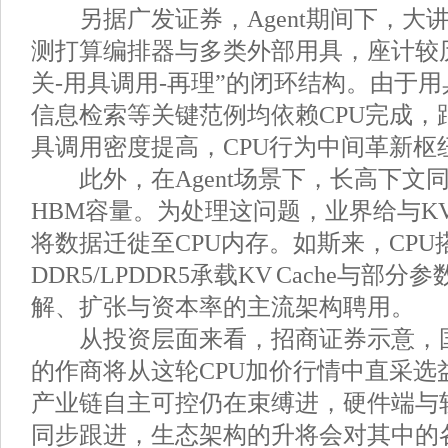
另据广发证券，Agent期间下，大
测打算编排器与多类外部用具，座计较历
关-用具调用-再理”的闭环结构。由于
信息检索等关键范例均依赖CPU完成，跟
具调用密度提高，CPU行为中间革新枢
此外，在Agent场景下，长高下文同
HBM容量。为处理这问题，业界给与KV Cac
将数据迁徙至CPU内存。如斯来，CPU
DDR5/LPDDR5承载KV Cache与
解、扩张与资本率的主流架构聘用。
从投资层面来看，招商证券示意，国
的作商将从这轮CPU加价行情中直采选
产业链自主可控仍在束缚进，硬件端与
同步跟进，生态架构的升将会对其中的