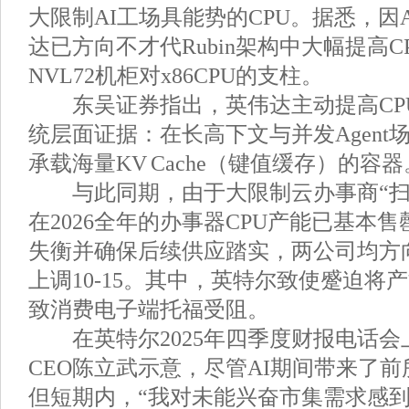
大限制AI工场具能势的CPU。据悉，因A
达已方向不才代Rubin架构中大幅提高
NVL72机柜对x86CPU的支柱。
东吴证券指出，英伟达主动提高CP
统层面证据：在长高下文与并发Agent
承载海量KV Cache（键值缓存）的容器
与此同期，由于大限制云办事商“扫货
在2026全年的办事器CPU产能已基本
失衡并确保后续供应踏实，两公司均方向
上调10-15。其中，英特尔致使蹙迫将
致消费电子端托福受阻。
在英特尔2025年四季度财报电话会
CEO陈立武示意，尽管AI期间带来了
但短期内，“我对未能兴奋市集需求感到