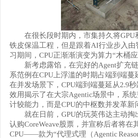
在很长段时期内，市集持久将GPU和
铁皮保温工程，但是跟着AI行业步入由
习期间，CPU正渐渐演变为算力“木桶
新考虑露馅，在完好的Agent扩充
系范例在CPU上浮滥的时期占端到端蔓延
在并发场景下，CPU端到端蔓延从2.9秒
效用揭示了在大宗Agentic场景中，系
计较能力，而是CPU的中枢数并发革新
就在日前，GPU的玩英伟达主动掏出
认购CoreWeave股票，并宣称后者将在
CPU——款为“代理式理（Agentic Reas