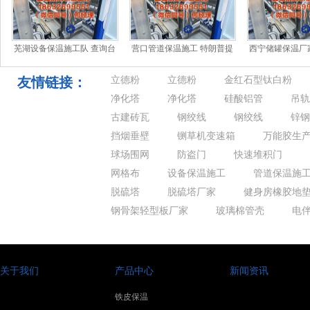
芜湖设备保温施工队 查询台
营口管道保温施工 特朗普提
西宁储罐保温厂
风实时旅途软件
名凯文・沃什接任鲍威尔出
论力差，而是没
任好意思联
你「反
友情链接：
立德粉
立德粉
金红石型钛白粉
净化塔
净化塔
硅酸铝管
吊轨
古建砖瓦
钢绞线
钢绞线
锌钢
挡烟垂壁
铡草机变速箱
万能胶生
球场围网
防盗门
快速堆积门
网格布
设备保温施工
管道保温施
脱硫塔
脱硫塔厂家
健身房橡胶地
钢骨架轻型板厂家
玻璃棉管壳
电
关于我们
产品中心
新闻资讯
铁皮保温