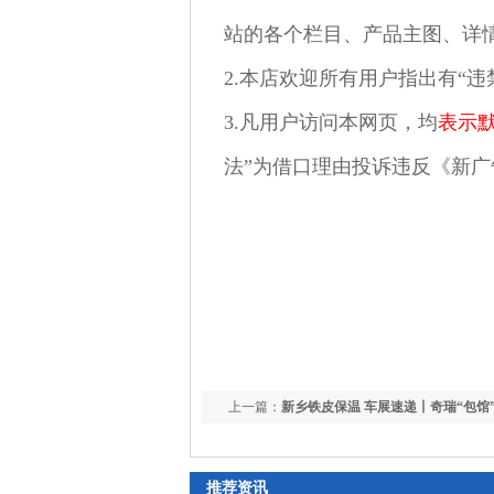
站的各个栏目、产品主图、详情
2.本店欢迎所有用户指出有“违
3.凡用户访问本网页，均
表示
法”为借口理由投诉违反《新
上一篇：
新乡铁皮保温 车展速递丨奇瑞“包馆”
车展 尹同跃：立异比盈利远大
推荐资讯