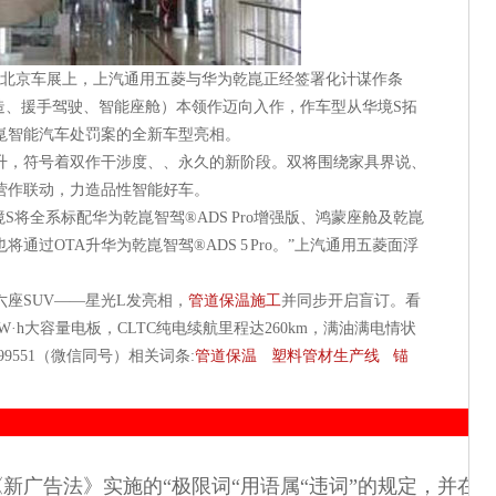
6北京车展上，上汽通用五菱与华为乾崑正经签署化计谋作条
造、援手驾驶、智能座舱）本领作迈向入作，作车型从华境S拓
崑智能汽车处罚案的全新车型亮相。
，符号着双作干涉度、、永久的新阶段。双将围绕家具界说、
营作联动，力造品性智能好车。
将全系标配华为乾崑智驾®ADS Pro增强版、鸿蒙座舱及乾崑
将通过OTA升华为乾崑智驾®ADS 5 Pro。”上汽通用五菱面浮
SUV——星光L发亮相，
管道保温施工
并同步开启盲订。看
kW·h大容量电板，CLTC纯电续航里程达260km，满油满电情状
699551（微信同号）相关词条:
管道保温
塑料管材生产线
锚
《新广告法》实施的“极限词“用语属“违词”的规定，并在