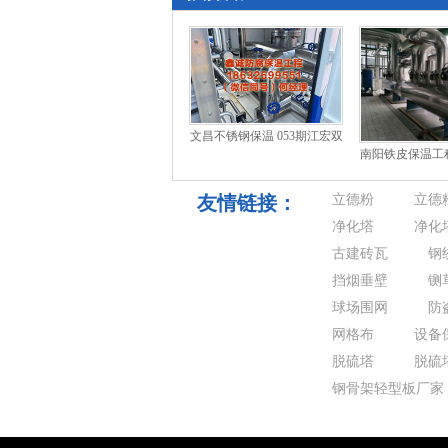
文昌不锈钢保温 053期江宏双
南阳铁皮保温工程 
球预测号：龙头凤尾分析
Redstone
友情链接：
立德粉
立德
净化塔
净化
古建砖瓦
钢
挡烟垂壁
铡
球场围网
防
网格布
设备
脱硫塔
脱硫
钢骨架轻型板厂家