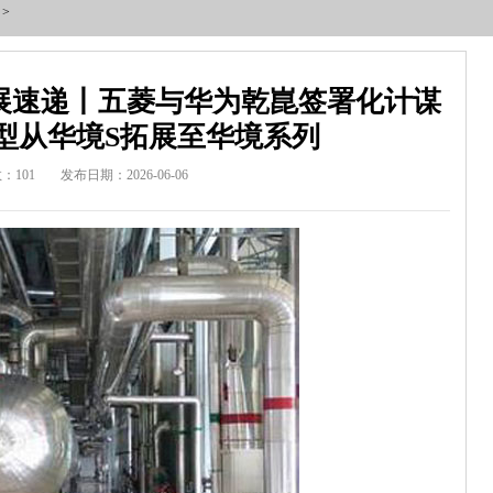
>
展速递丨五菱与华为乾崑签署化计谋
型从华境S拓展至华境系列
：101
发布日期：2026-06-06