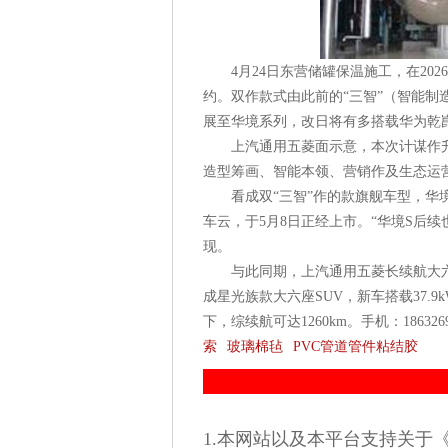
4月24日东营储罐保温施工，在202
约。双作款式由此前的“三智”（智能制
展至华境系列，改日将有多搭载华为乾
上汽通用五菱面示意，本次计谋作升
造型筹画、智能本领、营销作及生态运
看成双“三智”作的款旗舰车型，华境S
车云，于5月8日正经上市。“华境S后续也
现。
与此同期，上汽通用五菱长续航大六座
成星光族款大六座SUV，新车搭载37.9
下，综续航可达1260km。手机：18632
索
玻璃棉毡
PVC管道管件粘结胶
1.本网站以及本平台支持关于