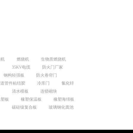
烧机
燃烧机
生物质燃烧机
35KV电缆
防火门厂家
钢构轻强板
防火卷帘门
管道管件粘结胶
冷库门
氯化锌
清水模板
连锁砌块
橡塑板
橡塑保温板
橡塑海绵板
碳硅镍复合板
玻璃钢化粪池