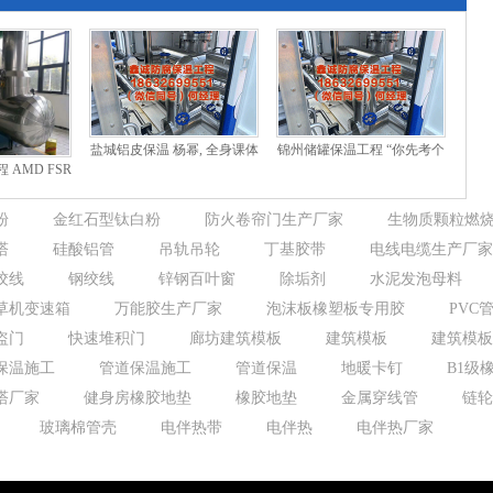
盐城铝皮保温 杨幂, 全身课体
锦州储罐保温工程 “你先考个
AMD FSR
吸引, 玲珑玉足, 皎皎大长腿
讼师证再说! ”长质疑263元班
技术尝鲜者
粉
金红石型钛白粉
防火卷帘门生产厂家
生物质颗粒燃
塔
硅酸铝管
吊轨吊轮
丁基胶带
电线电缆生产厂家
绞线
钢绞线
锌钢百叶窗
除垢剂
水泥发泡母料
草机变速箱
万能胶生产厂家
泡沫板橡塑板专用胶
PVC
盗门
快速堆积门
廊坊建筑模板
建筑模板
建筑模板
保温施工
管道保温施工
管道保温
地暖卡钉
B1级
塔厂家
健身房橡胶地垫
橡胶地垫
金属穿线管
链轮
玻璃棉管壳
电伴热带
电伴热
电伴热厂家