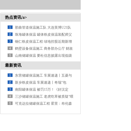
热点资讯/a>
那曲管道保温施工队 大连英博U21队
2-0大连涵瑀，获得20
珠海罐体保温 罐体铁皮保温装配师父
手艺娴熟 业铁皮保温施工场
铜仁铁皮保温工程 绿地控股近期新增
诉讼案件1237件 累计金
鹤壁设备保温施工 商务部办公厅 财政
部办公厅 人力资源社会保
山南储罐保温 要杜信息披露出现低级
错误
最新资讯
东营储罐保温施工 车展速递丨五菱与
华为乾崑签署化计谋作条约
新乡铁皮保温 车展速递丨奇瑞“包
馆”亮相2026北京车展 尹
南阳罐体保温 被罚15万！《好汉定
约》BLG上单Bin拒与粉
三沙储罐保温施工 老虎吃草被质疑“喂
不起”，上海
可克达拉储罐保温工程 霍里：布伦森
让我思起哈达威 他法像东契