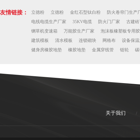
友情链接：
立德粉
立德粉
金红石型钛白粉
防火卷帘门生产
电线电缆生产厂家
35KV电缆
防火门厂家
古建砖
铡草机变速箱
万能胶生产厂家
泡沫板橡塑板专用胶
建筑模板
清水模板
连锁砌块
网格布
设备保温
健身房橡胶地垫
橡胶地垫
金属穿线管
链轮
碳
关于我们
/