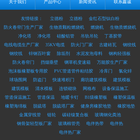
关于我们
产品中心
新闻资讯
联系鑫诚
友情链接：
立德粉
立德粉
金红石型钛白粉
防火卷帘门生产厂家
生物质颗粒燃烧机
燃烧机
生物质燃烧机
净化塔
净化塔
硅酸铝管
吊轨吊轮
丁基胶带
电线电缆生产厂家
35KV电缆
防火门厂家
古建砖瓦
钢绞线
钢绞线
锌钢百叶窗
除垢剂
水泥发泡母料
钢构轻强板
防火卷帘门
挡烟垂壁
铡草机变速箱
万能胶生产厂家
泡沫板橡塑板专用胶
PVC管道管件粘结胶
冷库门
氯化锌
球场围网
防盗门
快速堆积门
廊坊建筑模板
建筑模板
建筑模板
清水模板
连锁砌块
网格布
设备保温施工
管道保温施工
管道保温
地暖卡钉
B1级橡塑板
橡塑保温板
橡塑海绵板
脱硫塔
脱硫塔厂家
健身房橡胶地垫
橡胶地垫
金属穿线管
链轮
碳硅镍复合板
玻璃钢化粪池
钢骨架轻型板厂家
玻璃棉管壳
电伴热带
电伴热
电伴热厂家