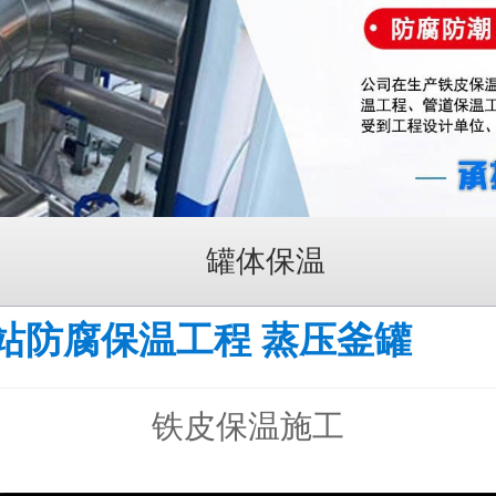
罐体保温
站防腐保温工程 蒸压釜罐
铁皮保温施工