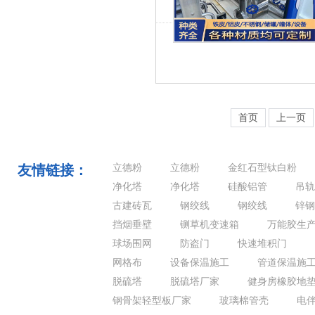
首页
上一页
友情链接：
立德粉
立德粉
金红石型钛白粉
净化塔
净化塔
硅酸铝管
吊轨
古建砖瓦
钢绞线
钢绞线
锌钢
挡烟垂壁
铡草机变速箱
万能胶生
球场围网
防盗门
快速堆积门
网格布
设备保温施工
管道保温施
脱硫塔
脱硫塔厂家
健身房橡胶地
钢骨架轻型板厂家
玻璃棉管壳
电