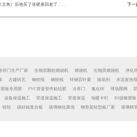
完《主角》后他买了张硬座回老了……
下一
卷帘门生产厂家
生物质颗粒燃烧机
燃烧机
生物质燃烧机
净化
家
古建砖瓦
钢绞线
钢绞线
锌钢百叶窗
除垢剂
水泥发泡
橡塑板专用胶
PVC管道管件粘结胶
冷库门
氯化锌
球场围网
设备保温施工
管道保温施工
管道保温
地暖卡钉
B1级橡塑板
链轮
碳硅镍复合板
玻璃钢化粪池
钢骨架轻型板厂家
玻璃棉