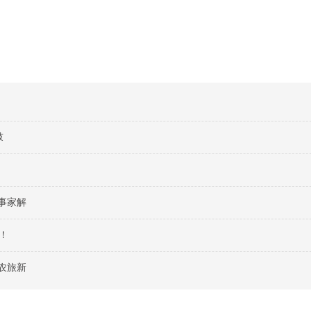
鼓
事家解
！
农旅新