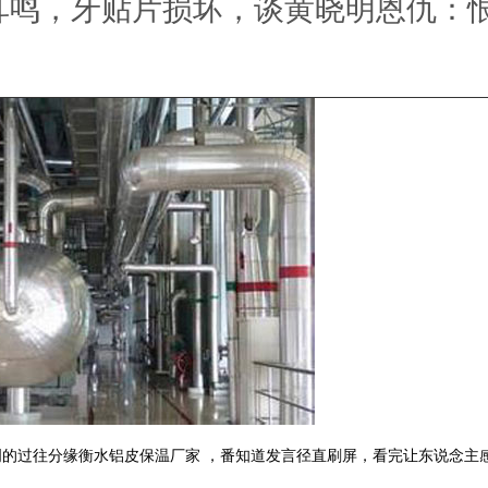
耳鸣，牙贴片损坏，谈黄晓明恩仇：
多的作用
的过往分缘衡水铝皮保温厂家 ，番知道发言径直刷屏，看完让东说念主