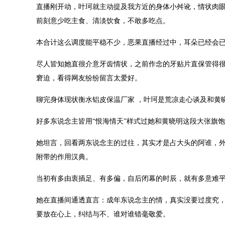
直播刚开动，叶珂就主动提及我方近的身体小舛讹，情状肉
前刻意少吃主食、清淡饮食，不敢多吃点。
本合计这么调度能平稳不少，恶果直播经过中，耳朵已经会
尽人皆知她直很介意牙齿情状，之前作念的牙贴片直保管得
窘迫，看得网友纷纷留言太爱好。
聊完身体现状衡水铝皮保温厂家 ，叶珂是荒凉走心谈及和黄
好多东说念主皆用“恨海情天”样式过她和黄晓明这段大张旗
她坦言，回看两东说念主的过往，其实才是占大头的阿谁，
附带的作用汉典。
当初有多由衷插足、有多偏，自后闭幕的时辰，就有多意难
她在直播间通透直言：成年东说念主的情，真实没要过度究
要放在心上，纠结与不、谁对谁错毫敬爱。