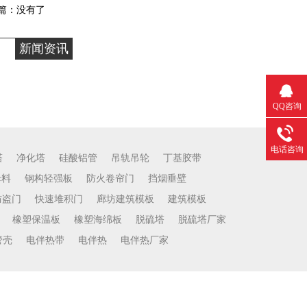
篇：没有了
新闻资讯
QQ咨询
电话咨询
塔
净化塔
硅酸铝管
吊轨吊轮
丁基胶带
母料
钢构轻强板
防火卷帘门
挡烟垂壁
防盗门
快速堆积门
廊坊建筑模板
建筑模板
橡塑保温板
橡塑海绵板
脱硫塔
脱硫塔厂家
管壳
电伴热带
电伴热
电伴热厂家