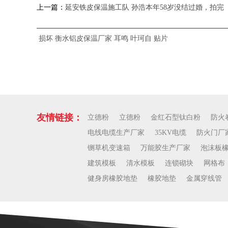
上一篇：
延安铁皮保温施工队 孙浩本年58岁没结过婚，拍
损坏
衡水铝皮保温厂家
耳鸣
叶珂自
贴片
友情链接：
立德粉
立德粉
金红石型钛白粉
防火
电线电缆生产厂家
35KV电缆
防火门厂
铡草机变速箱
万能胶生产厂家
泡沫板
建筑模板
清水模板
连锁砌块
网格布
健身房橡胶地垫
橡胶地垫
金属穿线管