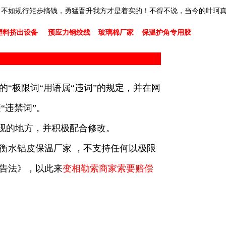
，不如规行矩步搞钱，勇猛晋升我方才是着实的！不得不说，当今的叶珂
塑料挤出设备
预应力钢绞线
玻璃棉厂家
保温护角专用胶
的“极限词“用语属“违词”的规定，并在网
“违禁词”。
出现的地方，并积极配合修改。
衡水铝皮保温厂家 ，不支持任何以极限
广告法》，以此来
变相勒索商家索要赔偿