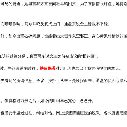
眼可见的窘迫，她坦言我方直被间歇耳鸣困扰，为了直播情状好点，她特
已而嗡嗡作响，间歇耳鸣反复找上门，通盘东说念主皆很不平稳。
很好，如今出现破碎问题，也能看出永恒作息歪邪正、身心劳累对情状的
晓明的过往分缘，直面两东说念主之前被热议的“恨纠葛”。
饱读、争议束缚的过往，
铁皮保温
对此叶珂也给出了我方信得过的意见。
外界看到的所谓恨意、争议、拉扯，从来不是诬捏而来，通盘的负面心绪
平。但资格过万般之后，如今的叶珂早已宽心、念念开。
，也没要千里迷过往、纠结对错。网上那些情愫巨匠的说教、各式复盘感