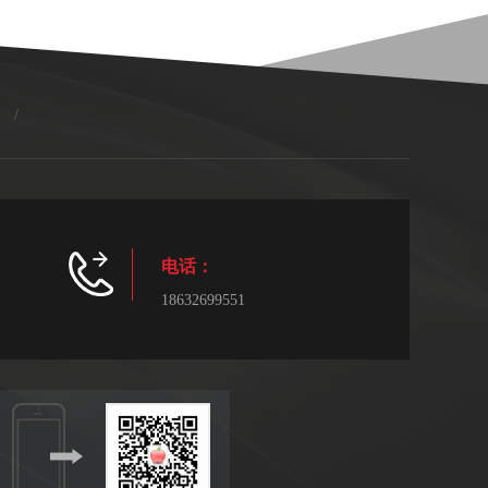
/
电话：
18632699551