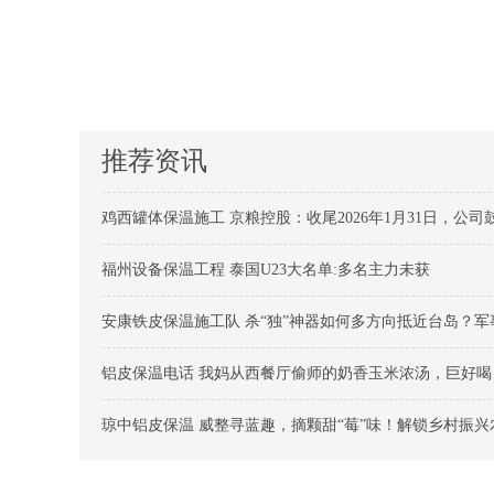
推荐资讯
鸡西罐体保温施工 京粮控股：收尾2026年1月31日，公司
福州设备保温工程 泰国U23大名单:多名主力未获
安康铁皮保温施工队 杀“独”神器如何多方向抵近台岛？军
铝皮保温电话 我妈从西餐厅偷师的奶香玉米浓汤，巨好喝
琼中铝皮保温 威整寻蓝趣，摘颗甜“莓”味！解锁乡村振兴