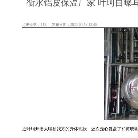
衡水铝皮保温厂家 叶珂自曝
点击次数：113
发布日期：2026-06-13 12:40
近叶珂开播大聊起我方的身体现状，还次走心复盘了和黄晓明