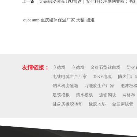
上一篇：
无锡铝皮保温 IPO雷达｜安仕科技冲刺创业板：毛利
quot
amp
重庆罐体保温厂家
天猫
裙难
友情链接：
立德粉
立德粉
金红石型钛白粉
防火
电线电缆生产厂家
35KV电缆
防火门厂
铡草机变速箱
万能胶生产厂家
泡沫板
建筑模板
清水模板
连锁砌块
网格布
健身房橡胶地垫
橡胶地垫
金属穿线管