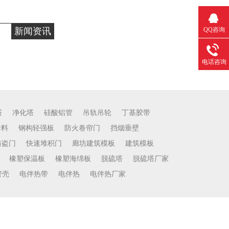
 献技收购战
新闻资讯
QQ咨询
电话咨询
塔
净化塔
硅酸铝管
吊轨吊轮
丁基胶带
母料
钢构轻强板
防火卷帘门
挡烟垂壁
防盗门
快速堆积门
廊坊建筑模板
建筑模板
橡塑保温板
橡塑海绵板
脱硫塔
脱硫塔厂家
管壳
电伴热带
电伴热
电伴热厂家