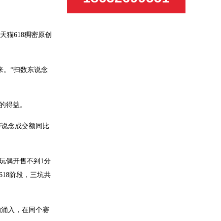
天猫618稠密原创
来。“扫数东说念
眼的得益。
赛说念成交额同比
拉玩偶开售不到1分
18阶段，三坑共
的涌入，在同个赛