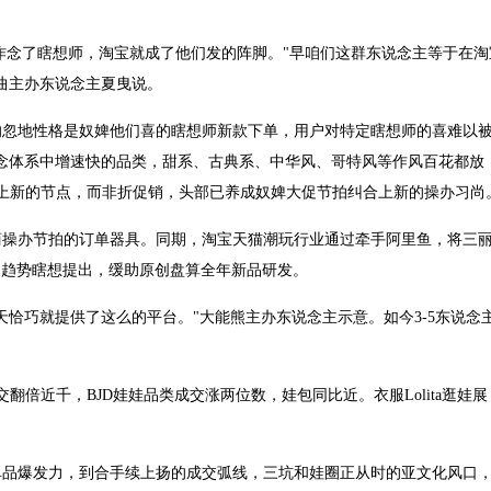
作念了瞎想师，淘宝就成了他们发的阵脚。"早咱们这群东说念主等于在淘
曲主办东说念主夏曳说。
的忽地性格是奴婢他们喜的瞎想师新款下单，用户对特定瞎想师的喜难以
赛说念体系中增速快的品类，甜系、古典系、中华风、哥特风等作风百花都放
合上新的节点，而非折促销，头部已养成奴婢大促节拍纠合上新的操办习尚
商操办节拍的订单器具。同期，淘宝天猫潮玩行业通过牵手阿里鱼，将三
出趋势瞎想提出，缓助原创盘算全年新品研发。
天恰巧就提供了这么的平台。"大能熊主办东说念主示意。如今3-5东说念
。
翻倍近千，BJD娃娃品类成交涨两位数，娃包同比近。衣服Lolita逛娃
单品爆发力，到合手续上扬的成交弧线，三坑和娃圈正从时的亚文化风口