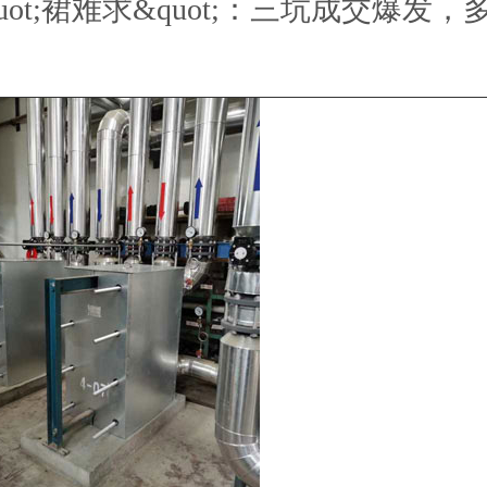
t;裙难求&quot;：三坑成交爆发，多条L
裙单日售出20万件