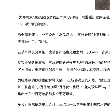
[大师网忽地综报说念]“我正本算1万件就下勾通重庆罐体保温
Lolita商阅历的缩影。
原创商摇篮曲主办东说念主夏曳谨记“古董娃娃墙”上架那刻：
主都呆住了。”她说。
在被外界反复商榷、度被合计热度见顶之后，以Lolita、古
淘宝天猫数据露出，三坑赛说念已连气儿3年速增长。2025
客岁增长近重庆罐体保温厂家 ，翻倍的达620；成交过百万的
另组爆款的数据也能解释天猫618三坑赛说念的火爆。“摇篮曲
钟，从盘算的1万件追加至7万件仍告售罄；“花与珍珠匣”与《
跑出十几个百万单品和多个千万爆款。
多位行业东说念主士合计，三坑合手续增中枢在于圈层用户