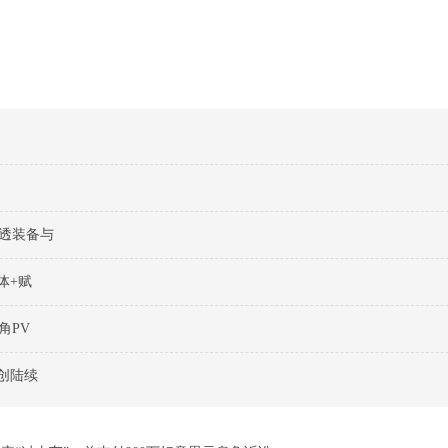
透装备与
体+赋
角PV
创陆续