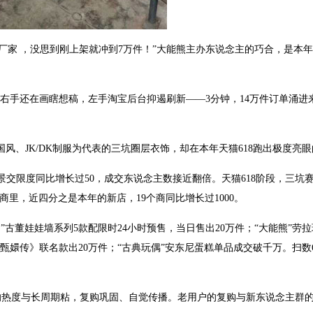
厂家 ，没思到刚上架就冲到7万件！”大能熊主办东说念主的巧合，是本年
右手还在画瞎想稿，左手淘宝后台抑遏刷新——3分钟，14万件订单涌进
风国风、JK/DK制服为代表的三坑圈层衣饰，却在本年天猫618跑出极度亮
年景交限度同比增长过50，成交东说念主数接近翻倍。天猫618阶段，三坑
商里，近四分之是本年的新店，19个商同比增长过1000。
”古董娃娃墙系列5款配限时24小时预售，当日售出20万件；“大能熊”劳
甄嬛传》联名款出20万件；“古典玩偶”安东尼蛋糕单品成交破千万。扫数6
的热度与长周期粘，复购巩固、自觉传播。老用户的复购与新东说念主群