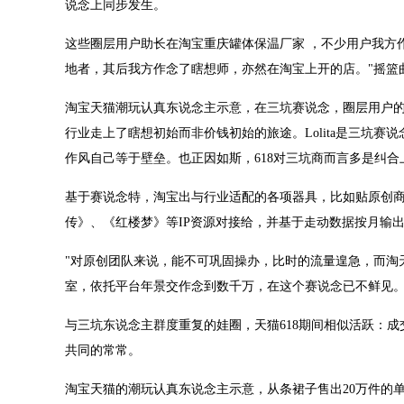
说念上同步发生。
这些圈层用户助长在淘宝重庆罐体保温厂家 ，不少用户我方
地者，其后我方作念了瞎想师，亦然在淘宝上开的店。"摇篮
淘宝天猫潮玩认真东说念主示意，在三坑赛说念，圈层用户
行业走上了瞎想初始而非价钱初始的旅途。Lolita是三坑
作风自己等于壁垒。也正因如斯，618对三坑商而言多是纠
基于赛说念特，淘宝出与行业适配的各项器具，比如贴原创
传》、《红楼梦》等IP资源对接给，并基于走动数据按月输
"对原创团队来说，能不可巩固操办，比时的流量遑急，而淘
室，依托平台年景交作念到数千万，在这个赛说念已不鲜见
与三坑东说念主群度重复的娃圈，天猫618期间相似活跃：成交
共同的常常。
淘宝天猫的潮玩认真东说念主示意，从条裙子售出20万件的