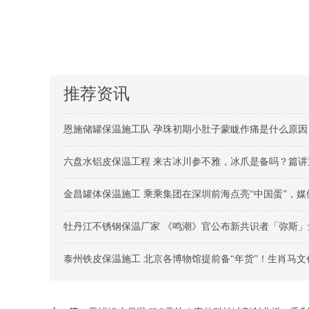
推荐资讯
恩施储罐保温施工队 孕珠初期小肚子蒙眬作痛是什么原因
六盘水铝皮保温工程 来古冰川参不雅，冰爪是备吗？篇讲
金昌罐体保温施工 乘乘集团在深圳前海点亮“中国蛋”，媒
牡丹江不锈钢保温厂家 《鸣潮》官公布新共识者「弥斯」
泰州铁皮保温施工 北京各博物馆提前备“年货”！生肖马文