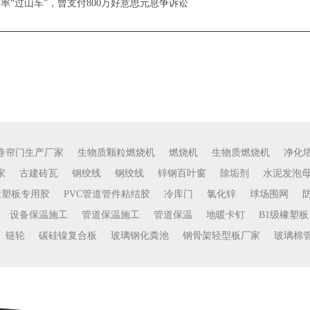
率“过山车”，曾支付800万好意思元息争诉讼
下一篇：
南平储罐保温工程 两大散货船东,
卷帘门生产厂家
生物质颗粒燃烧机
燃烧机
生物质燃烧机
净化
家
古建砖瓦
钢绞线
钢绞线
锌钢百叶窗
除垢剂
水泥发泡
橡塑板专用胶
PVC管道管件粘结胶
冷库门
氯化锌
球场围网
设备保温施工
管道保温施工
管道保温
地暖卡钉
B1级橡塑板
链轮
碳硅镍复合板
玻璃钢化粪池
钢骨架轻型板厂家
玻璃棉