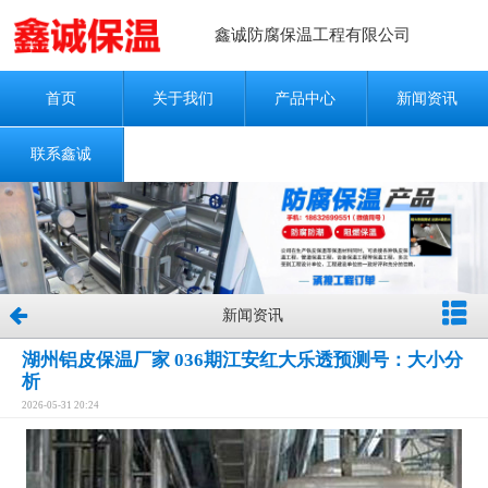
鑫诚防腐保温工程有限公司
首页
关于我们
产品中心
新闻资讯
联系鑫诚
新闻资讯
湖州铝皮保温厂家 036期江安红大乐透预测号：大小分
析
2026-05-31 20:24