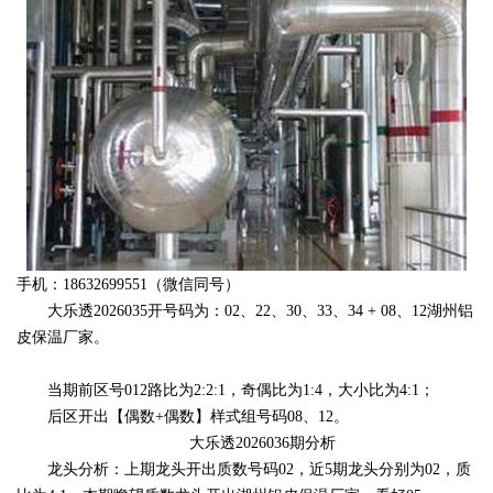
手机：18632699551（微信同号）
大乐透2026035开号码为：02、22、30、33、34 + 08、12湖州铝
皮保温厂家。
当期前区号012路比为2:2:1，奇偶比为1:4，大小比为4:1；
后区开出【偶数+偶数】样式组号码08、12。
大乐透2026036期分析
龙头分析：上期龙头开出质数号码02，近5期龙头分别为02，质