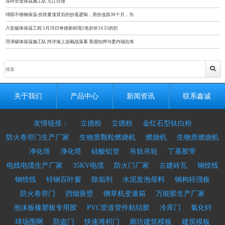
深圳管道保温施工队 九江日报
绵阳不锈钢保温 价跌量涨背后的抄底逻辑，房价连跌30个月，为
六安罐体保温工程 5月28日奇德新材现1笔折价14.55的巨
菏泽罐体保温施工队 跨洋海上追截战落幕 美国扣押与委内瑞拉有
关于我们
产品中心
新闻资讯
联系鑫诚
友情链接：
立德粉
立德粉
金红石型钛白粉
防火卷帘门生产厂家
生物质颗粒燃烧机
燃烧机
生物质燃烧机
净化塔
净化塔
硅酸铝管
吊轨吊轮
丁基胶带
电线电缆生产厂家
35KV电缆
防火门厂家
古建砖瓦
钢绞线
钢绞线
锌钢百叶窗
除垢剂
水泥发泡母料
钢构轻强板
防火卷帘门
挡烟垂壁
铡草机变速箱
万能胶生产厂家
泡沫板橡塑板专用胶
PVC管道管件粘结胶
冷库门
氯化锌
球场围网
防盗门
快速堆积门
廊坊建筑模板
建筑模板