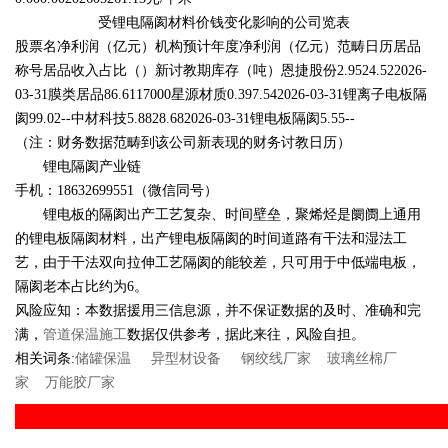
受锂电隔阂材料价钱变化影响的公司览表
股票名净利润（亿元）机构预计年度净利润（亿元）范畴日历居品
称号居品收入占比（）新讨教期库存（吨）恩捷股份2.9524.522026-
03-31膜类居品86.6117000星源材质0.397.542026-03-31锂离子电板隔
阂99.02--中材科技5.8828.682026-03-31锂电板隔阂5.55--
（注：财务数据范畴到该公司新表现的财务讨教日历）
锂电隔阂产业链
手机：18632699551（微信同号）
锂电板的隔阂出产工艺复杂、时间壁垒，聚烯烃是阛阓上通用
的锂电板隔阂材料，出产锂电板隔阂的时间道路有干法和湿法工
艺，由于干法双向拉伸工艺隔阂的能较差，只可用于中低端电板，
隔阂老本占比约为6。
风险应知：本数据援用三信息源，并不保证数据的及时、准确和完
满，
管道保温施工
数据仅供参考，据此来往，风险自担。
相关词条:
储罐保温
异型材设备
钢绞线厂家
玻璃丝棉厂
家
万能胶厂家