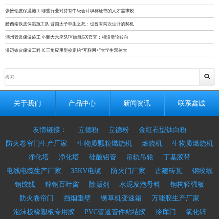
张掖铝皮保温施工 哪些行业对持有中级会计职称证书的人才需求较
黔西南铁皮保温施工队 晋国太子申生之死：也曾有两次生计的契机
湖州管道保温施工 小鹏大六座SUV旗舰GX官宣：相沿后轮转向
澄迈铁皮保温工程 长三角应用型校定约“互联网+”大学生双创大
关于我们
产品中心
新闻资讯
联系鑫诚
友情链接：
立德粉
立德粉
金红石型钛白粉
防火卷帘门生产厂家
生物质颗粒燃烧机
燃烧机
生物质燃烧机
净化塔
净化塔
硅酸铝管
吊轨吊轮
丁基胶带
电线电缆生产厂家
35KV电缆
防火门厂家
古建砖瓦
钢绞线
钢绞线
锌钢百叶窗
除垢剂
水泥发泡母料
钢构轻强板
防火卷帘门
挡烟垂壁
铡草机变速箱
万能胶生产厂家
泡沫板橡塑板专用胶
PVC管道管件粘结胶
冷库门
氯化锌