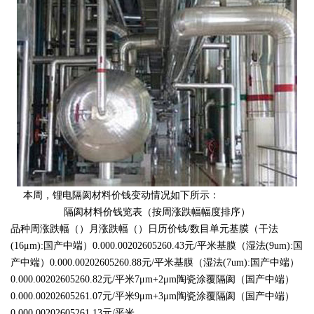
本周，锂电隔阂材料价钱变动情况如下所示：
隔阂材料价钱览表（按周涨跌幅幅度排序）
品种周涨跌幅（）月涨跌幅（）日历价钱/数目单元基膜（干法
(16μm):国产中端）0.000.00202605260.43元/平米基膜（湿法(9um):国
产中端）0.000.00202605260.88元/平米基膜（湿法(7um):国产中端）
0.000.00202605260.82元/平米7μm+2μm陶瓷涂覆隔阂（国产中端）
0.000.00202605261.07元/平米9μm+3μm陶瓷涂覆隔阂（国产中端）
0.000.00202605261.13元/平米